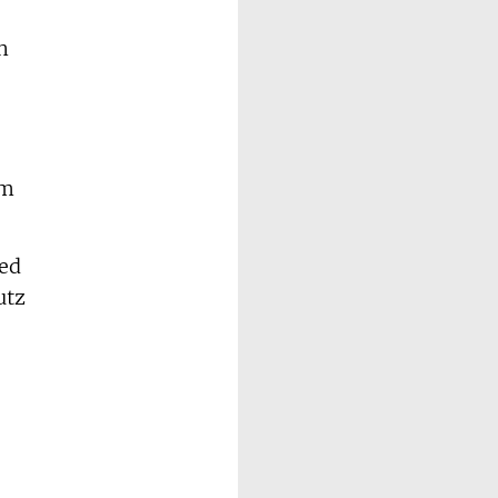
n
em
ked
utz