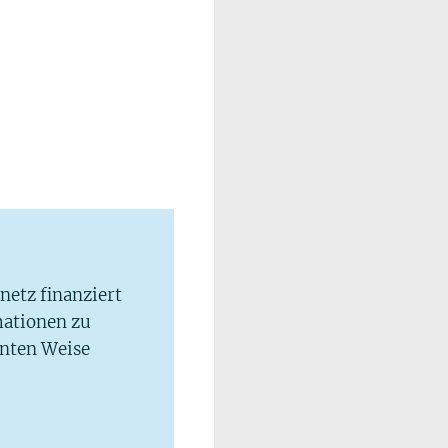
lnetz finanziert
mationen zu
hnten Weise