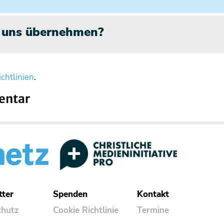
n uns übernehmen?
chtlinien
.
entar
tter
Spenden
Kontakt
chutz
Cookie Richtlinie
Termine