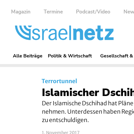
Magazin
Termine
Podcast/Video
New
Alle Beiträge
Politik & Wirtschaft
Gesellschaft &
Terrortunnel
Islamischer Dschih
Der Islamische Dschihad hat Pläne b
nehmen. Unterdessen haben Regier
zu entschuldigen.
1. November 2017