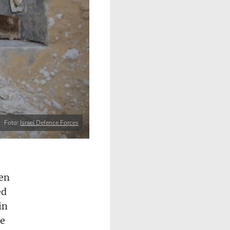
Foto:
Israel Defence Forces
ten
ed
in
ge