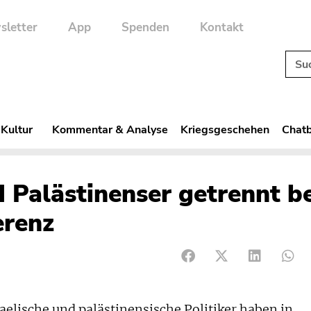
sletter
App
Spenden
Kontakt
 Kultur
Kommentar & Analyse
Kriegsgeschehen
Chatb
nd Palästinenser getrennt b
erenz
lische und palästinensische Politiker haben in