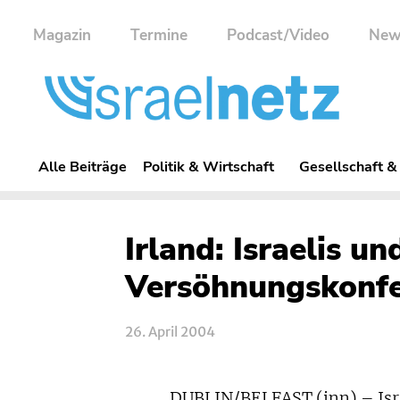
Magazin
Termine
Podcast/Video
New
Alle Beiträge
Politik & Wirtschaft
Gesellschaft &
Irland: Israelis u
Versöhnungskonf
26. April 2004
DUBLIN/BELFAST (inn) – Israe