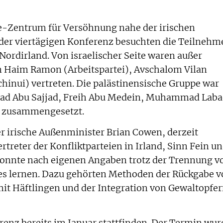
ee-Zentrum für Versöhnung nahe der irischen
der viertägigen Konferenz besuchten die Teilnehm
Nordirland. Von israelischer Seite waren außer
n Haim Ramon (Arbeitspartei), Avschalom Vilan
inui) vertreten. Die palästinensische Gruppe war
iad Abu Sajjad, Freih Abu Medein, Muhammad Laba
n zusammengesetzt.
r irische Außenminister Brian Cowen, derzeit
rtreter der Konfliktparteien in Irland, Sinn Fein u
 konnte nach eigenen Angaben trotz der Trennung v
hes lernen. Dazu gehörten Methoden der Rückgabe 
it Häftlingen und der Integration von Gewaltopfe