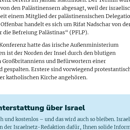
erenz bereits im Januar stattfinden. Der Termin wur
von den Palästinensern abgesagt, weil der israelis
eit einem Mitglied der palästinensischen Delegati
 Offenbar handelt es sich um Rifat Nadschar von de
r die Befreiung Palästinas“ (PFLP).
 Konferenz hatte das irische Außenministerium
 ist der Norden der Insel durch den blutigen
 Großbritanniens und Befürwortern einer
 gespalten. Erstere sind vorwiegend protestantisc
er katholischen Kirche angehören.
chterstattung über Israel
ich und kostenlos – und das wird auch so bleiben. Israe
 in der Israelnetz-Redaktion dafür, Ihnen solide Infor