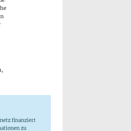
de
che
on
r
h,
lnetz finanziert
mationen zu