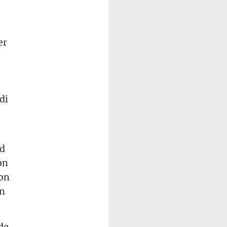
er
di
nd
on
von
rn