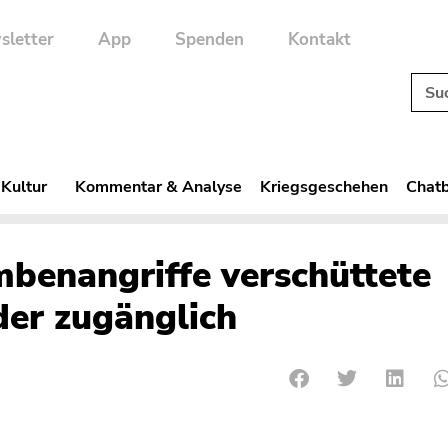
sletter
App
Spenden
Kontakt
 Kultur
Kommentar & Analyse
Kriegsgeschehen
Chatb
mbenangriffe verschüttete
der zugänglich