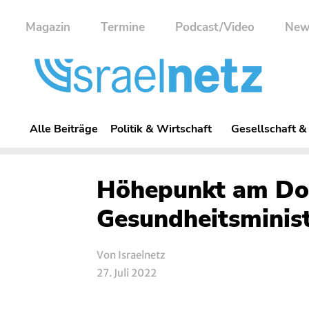
Magazin
Termine
Podcast/Video
New
Alle Beiträge
Politik & Wirtschaft
Gesellschaft &
Höhepunkt am Don
Gesundheitsminist
Von Israelnetz
27. Juli 2022