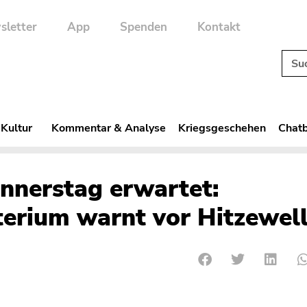
sletter
App
Spenden
Kontakt
 Kultur
Kommentar & Analyse
Kriegsgeschehen
Chatb
nerstag erwartet:
erium warnt vor Hitzewel