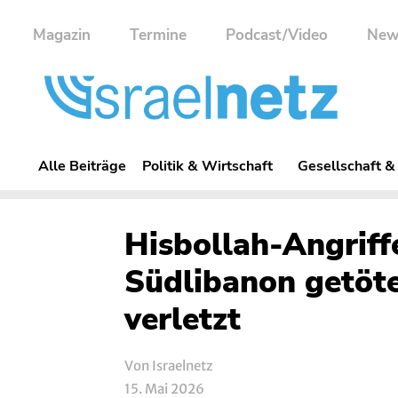
Magazin
Termine
Podcast/Video
New
Alle Beiträge
Politik & Wirtschaft
Gesellschaft &
Hisbollah-Angriffe
Südlibanon getötet
verletzt
Von Israelnetz
15. Mai 2026