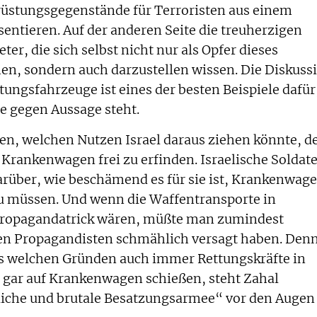
usrüstungsgegenstände für Terroristen aus einem
entieren. Auf der anderen Seite die treuherzigen
er, die sich selbst nicht nur als Opfer dieses
hen, sondern auch darzustellen wissen. Die Diskuss
ungsfahrzeuge ist eines der besten Beispiele dafür
e gegen Aussage steht.
en, welchen Nutzen Israel daraus ziehen könnte, d
Krankenwagen frei zu erfinden. Israelische Soldat
arüber, wie beschämend es für sie ist, Krankenwag
u müssen. Und wenn die Waffentransporte in
Propagandatrick wären, müßte man zumindest
chen Propagandisten schmählich versagt haben. Den
us welchen Gründen auch immer Rettungskräfte in
 gar auf Krankenwagen schießen, steht Zahal
iche und brutale Besatzungsarmee“ vor den Augen