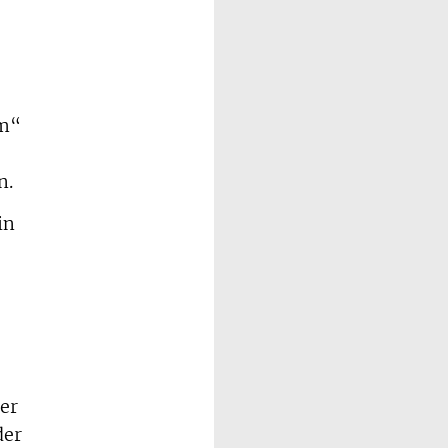
im“
n.
in
ter
der