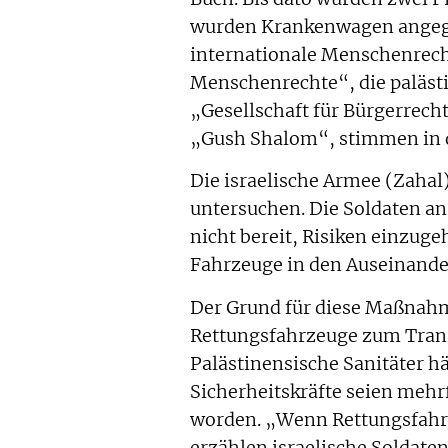
wurden Krankenwagen angegri
internationale Menschenrecht
Menschenrechte“, die paläst
„Gesellschaft für Bürgerrechte
„Gush Shalom“, stimmen in d
Die israelische Armee (Zahal
untersuchen. Die Soldaten a
nicht bereit, Risiken einzuge
Fahrzeuge in den Auseinand
Der Grund für diese Maßnahm
Rettungsfahrzeuge zum Trans
Palästinensische Sanitäter hä
Sicherheitskräfte seien meh
worden. „Wenn Rettungsfahrz
erzählen israelische Soldaten