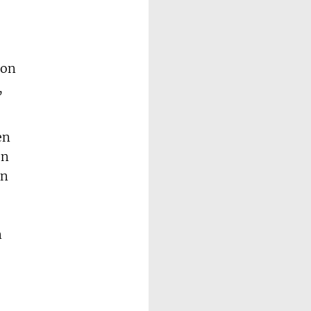
ion
,
en
en
en
n