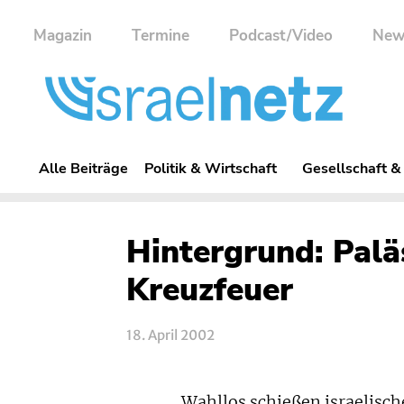
Magazin
Termine
Podcast/Video
New
Alle Beiträge
Politik & Wirtschaft
Gesellschaft &
Hintergrund: Pal
Kreuzfeuer
18. April 2002
„Wahllos schießen israelisc