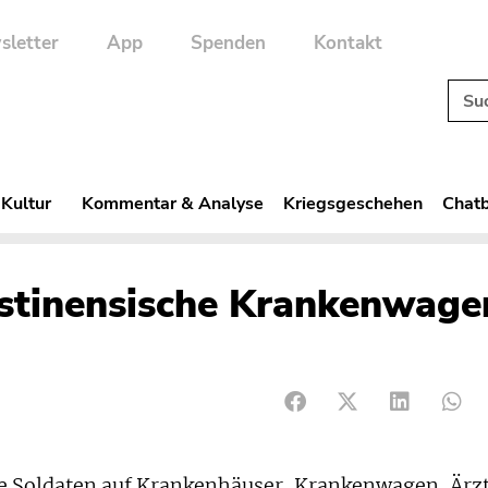
sletter
App
Spenden
Kontakt
 Kultur
Kommentar & Analyse
Kriegsgeschehen
Chatb
ästinensische Krankenwage
he Soldaten auf Krankenhäuser, Krankenwagen, Ärzt