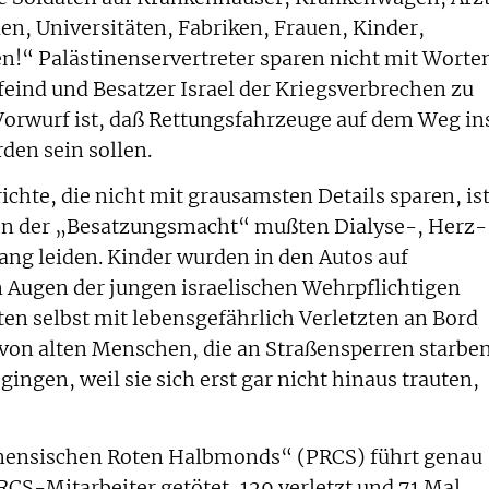
len, Universitäten, Fabriken, Frauen, Kinder,
en!“ Palästinenservertreter sparen nicht mit Worte
eind und Besatzer Israel der Kriegsverbrechen zu
Vorwurf ist, daß Rettungsfahrzeuge auf dem Weg in
en sein sollen.
chte, die nicht mit grausamsten Details sparen, is
en der „Besatzungsmacht“ mußten Dialyse-, Herz-
ng leiden. Kinder wurden in den Autos auf
 Augen der jungen israelischen Wehrpflichtigen
n selbst mit lebensgefährlich Verletzten an Bord
 von alten Menschen, die an Straßensperren starben
ingen, weil sie sich erst gar nicht hinaus trauten,
tinensischen Roten Halbmonds“ (PRCS) führt genau
RCS-Mitarbeiter getötet, 129 verletzt und 71 Mal