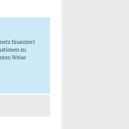
lnetz finanziert
mationen zu
hnten Weise