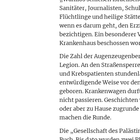
Sanitäter, Journalisten, Schu
Flüchtlinge und heilige Stätt
wenn es darum geht, den Erzf
bezichtigen. Ein besonderer 
Krankenhaus beschossen word
Die Zahl der Augenzeugenberi
Legion. An den Straßensperr
und Krebspatienten stundenla
entwürdigende Weise vor den
geboren. Krankenwagen durfte
nicht passieren. Geschichten
oder aber zu Hause zugrunde g
machen die Runde.
Die „Gesellschaft des Paläs
Buch. Bis dato wurden zwei P