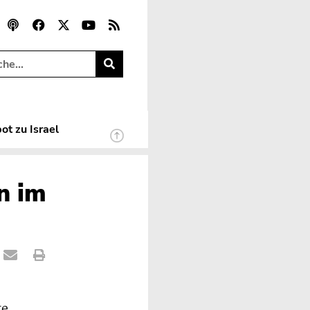
ot zu Israel
n im
e,