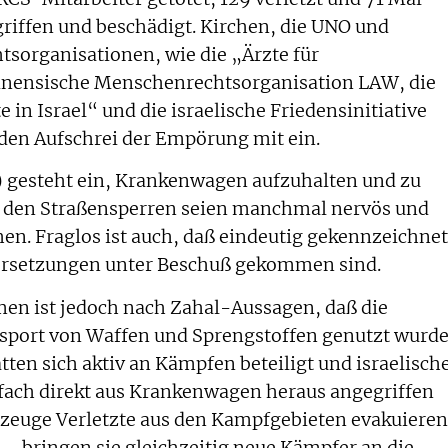
ffen und beschädigt. Kirchen, die UNO und
sorganisationen, wie die „Ärzte für
inensische Menschenrechtsorganisation LAW, die
 in Israel“ und die israelische Friedensinitiative
en Aufschrei der Empörung mit ein.
) gesteht ein, Krankenwagen aufzuhalten und zu
n den Straßensperren seien manchmal nervös und
hen. Fraglos ist auch, daß eindeutig gekennzeichne
ersetzungen unter Beschuß gekommen sind.
en ist jedoch nach Zahal-Aussagen, daß die
port von Waffen und Sprengstoffen genutzt wurde
tten sich aktiv an Kämpfen beteiligt und israelisch
rfach direkt aus Krankenwagen heraus angegriffen
euge Verletzte aus den Kampfgebieten evakuieren
, „bringen sie gleichzeitig neue Kämpfer an die