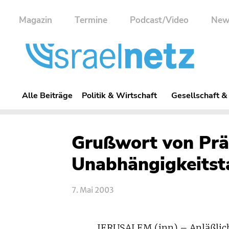
Magazin
Termine
Podcast/Video
New
Alle Beiträge
Politik & Wirtschaft
Gesellschaft &
Grußwort von Prä
Unabhängigkeitst
7. Mai 2003
JERUSALEM (inn) – Anläßlic