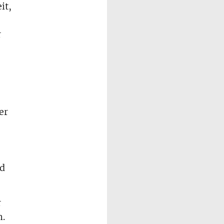
it,
r
er
nd
r
n.