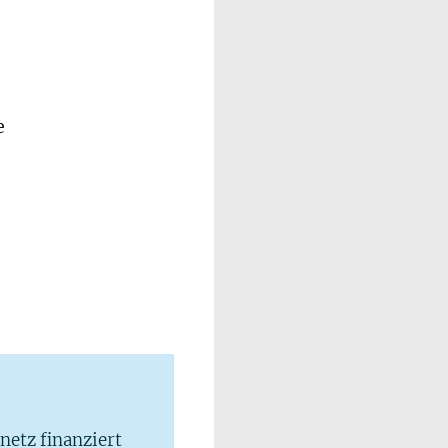
e
lnetz finanziert