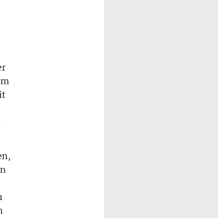
er
 um
it
.
en,
en
n
n