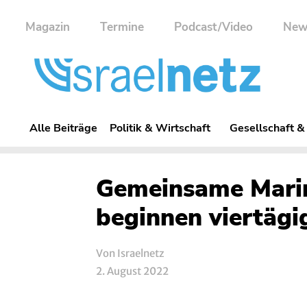
Magazin
Termine
Podcast/Video
New
Alle Beiträge
Politik & Wirtschaft
Gesellschaft &
Gemeinsame Marin
beginnen viertägi
Von Israelnetz
2. August 2022