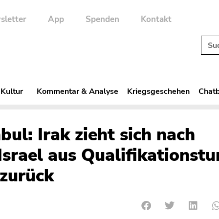
sletter
App
Spenden
Kontakt
 Kultur
Kommentar & Analyse
Kriegsgeschehen
Chatb
ul: Irak zieht sich nach
srael aus Qualifikationstu
 zurück