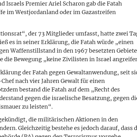
d Israels Premier Ariel Scharon gab die Fatah
iffe im Westjordanland oder im Gazastreifen
tionsrat“, der 73 Mitglieder umfasst, hatte zwei T
ieß es in seiner Erklärung, die Fatah würde „einen
en Waffenstillstand in den 1967 besetzten Gebiet
die Bewegung „keine Zivilisten in Israel angreife
rklärung der Fatah gegen Gewaltanwendung, seit si
Chef nach vier Jahren Gewalt für einen
rotzdem bestand die Fatah auf dem „Recht des
derstand gegen die israelische Besatzung, gegen di
smauer zu leisten“.
ekündigt, die militärischen Aktionen in den
ern. Gleichzeitig bestehe es jedoch darauf, dass d
ehörde (PA) gegen den Terrorismus vorgehe.