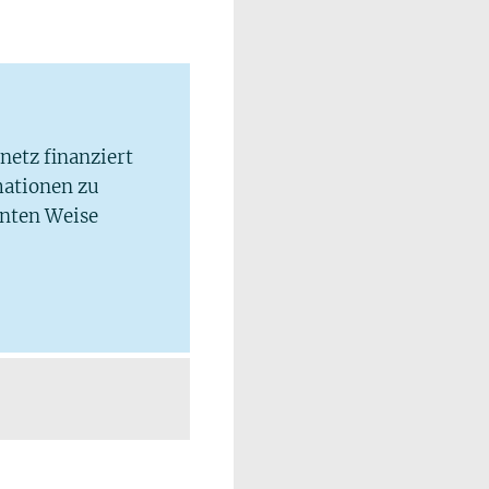
lnetz finanziert
mationen zu
hnten Weise