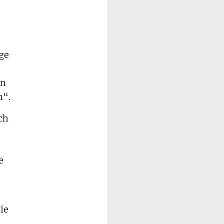
age
en
n“.
ch
e
ie