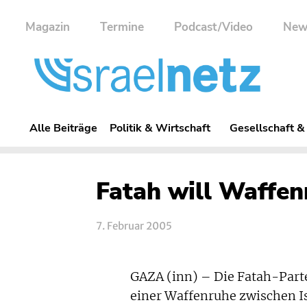
Magazin
Termine
Podcast/Video
New
Alle Beiträge
Politik & Wirtschaft
Gesellschaft &
Fatah will Waffe
7. Februar 2005
GAZA (inn) – Die Fatah-Par
einer Waffenruhe zwischen I