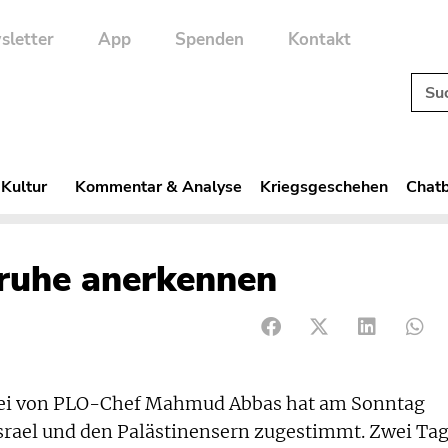
sletter
App
Spenden
Kontakt
 Kultur
Kommentar & Analyse
Kriegsgeschehen
Chatb
nruhe anerkennen
tei von PLO-Chef Mahmud Abbas hat am Sonntag
srael und den Palästinensern zugestimmt. Zwei Ta