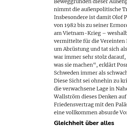
Beweggründen dieser Außenpo
nimmt die außenpolitische Tr
Insbesondere ist damit Olof 
von 1982 bis zu seiner Ermor
am Vietnam-Krieg – weshalb 
vermittelte für die Vereinte
um Abrüstung und tat sich al
war immer sehr stolz darauf,
was sie machen“, erklärt Pos
Schweden immer als schwach 
Diese Sicht sei ohnehin zu k
die verwachsene Lage in Nah
Wallström dieses Denken auf d
Friedensvertrag mit den Paläs
eine vollkommen absurde Vor
Gleichheit über alles