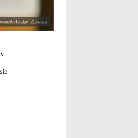
ospolitej Polskiej, Wikipedia
as
sie