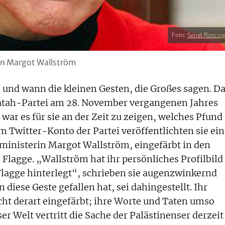
Foto:
Senat Rzeczyp
in Margot Wallström
n und wann die kleinen Gesten, die Großes sagen. D
Fatah-Partei am 28. November vergangenen Jahres
ar es für sie an der Zeit zu zeigen, welches Pfund 
em Twitter-Konto der Partei veröffentlichten sie ein
ministerin Margot Wallström, eingefärbt in den
Flagge. „Wallström hat ihr persönliches Profilbild
Flagge hinterlegt“, schrieben sie augenzwinkernd
 diese Geste gefallen hat, sei dahingestellt. Ihr
nicht derart eingefärbt; ihre Worte und Taten umso
r Welt vertritt die Sache der Palästinenser derzeit