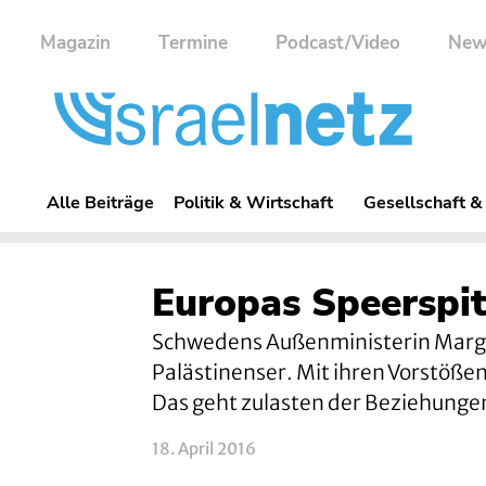
Magazin
Termine
Podcast/Video
New
Alle Beiträge
Politik & Wirtschaft
Gesellschaft &
Europas Speerspit
Schwedens Außenministerin Margo
Palästinenser. Mit ihren Vorstößen 
Das geht zulasten der Beziehungen 
18. April 2016