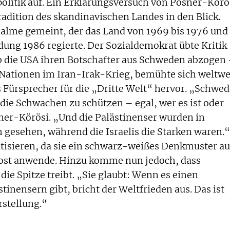
litik auf. Ein Erklärungsversuch von Posner-Körö
adition des skandinavischen Landes in den Blick.
Palme gemeint, der das Land von 1969 bis 1976 und
dung 1986 regierte. Der Sozialdemokrat übte Kritik
die USA ihren Botschafter aus Schweden abzogen 
n Nationen im Iran-Irak-Krieg, bemühte sich weltwe
s Fürsprecher für die „Dritte Welt“ hervor. „Schwe
 die Schwachen zu schützen – egal, wer es ist oder
ner-Körösi. „Und die Palästinenser wurden in
gesehen, während die Israelis die Starken waren.“
ritisieren, da sie ein schwarz-weißes Denkmuster au
ost anwende. Hinzu komme nun jedoch, dass
ie Spitze treibt. „Sie glaubt: Wenn es einen
tinensern gibt, bricht der Weltfrieden aus. Das ist
stellung.“