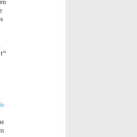
gen
e
ss
n
it“
ie
as
on