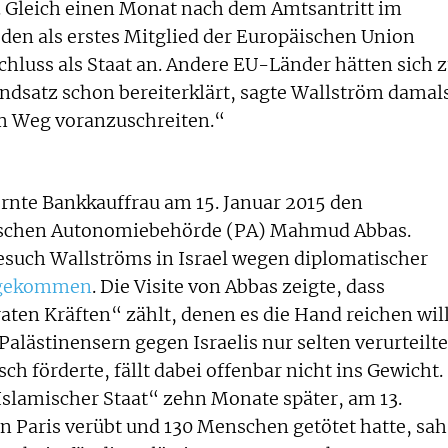
ge. Gleich einen Monat nach dem Amtsantritt im
en als erstes Mitglied der Europäischen Union
chluss als Staat an. Andere EU-Länder hätten sich 
ndsatz schon bereiterklärt, sagte Wallström damals
dem Weg voranzuschreiten.“
ernte Bankkauffrau am 15. Januar 2015 den
sischen Autonomiebehörde (PA) Mahmud Abbas.
esuch Wallströms in Israel wegen diplomatischer
e gekommen
. Die Visite von Abbas zeigte, dass
en Kräften“ zählt, denen es die Hand reichen will
alästinensern gegen Israelis nur selten verurteilte
ch förderte, fällt dabei offenbar nicht ins Gewicht.
slamischer Staat“ zehn Monate später, am 13.
 Paris verübt und 130 Menschen getötet hatte, sah