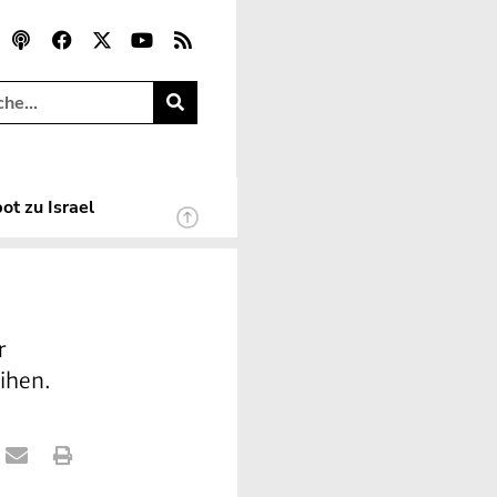
ot zu Israel
r
eihen.