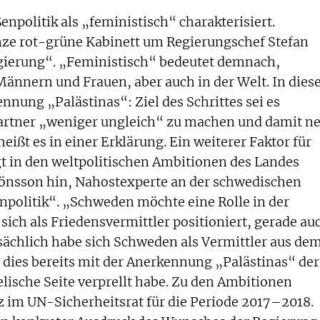
enpolitik als „feministisch“ charakterisiert.
anze rot-grüne Kabinett um Regierungschef Stefan
egierung“. „Feministisch“ bedeutet demnach,
 Männern und Frauen, aber auch in der Welt. In die
ennung „Palästinas“: Ziel des Schrittes sei es
artner „weniger ungleich“ zu machen und damit n
ißt es in einer Erklärung. Ein weiterer Faktor für
t in den weltpolitischen Ambitionen des Landes
Jönsson hin, Nahostexperte an der schwedischen
enpolitik“. „Schweden möchte eine Rolle in der
 sich als Friedensvermittler positioniert, gerade au
sächlich habe sich Schweden als Vermittler aus de
i dies bereits mit der Anerkennung „Palästinas“ der
aelische Seite verprellt habe. Zu den Ambitionen
z im UN-Sicherheitsrat für die Periode 2017–2018.