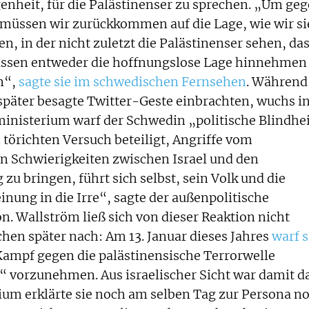
enheit, für die Palästinenser zu sprechen. „Um ge
 müssen wir zurückkommen auf die Lage, wie wir si
, in der nicht zuletzt die Palästinenser sehen, da
müssen entweder die hoffnungslose Lage hinnehmen
n“,
sagte sie im schwedischen Fernsehen
. Während
später besagte Twitter-Geste einbrachten, wuchs i
inisterium warf der Schwedin „politische Blindhe
m törichten Versuch beteiligt, Angriffe vom
n Schwierigkeiten zwischen Israel und den
zu bringen, führt sich selbst, sein Volk und die
inung in die Irre“, sagte der außenpolitische
 Wallström ließ sich von dieser Reaktion nicht
hen später nach: Am 13. Januar dieses Jahres
warf s
Kampf gegen die palästinensische Terrorwelle
“ vorzunehmen. Aus israelischer Sicht war damit d
ium erklärte sie noch am selben Tag zur Persona n