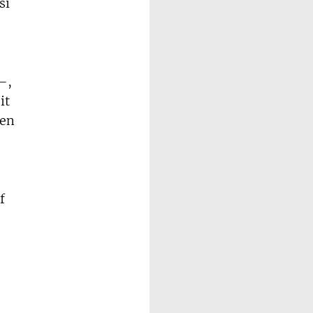
si
–,
it
den
f