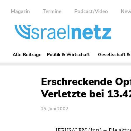
Magazin
Termine
Podcast/Video
New
Alle Beiträge
Politik & Wirtschaft
Gesellschaft &
Erschreckende Opf
Verletzte bei 13.
25. Juni 2002
JERUSALEM (inn) – Die aktuel