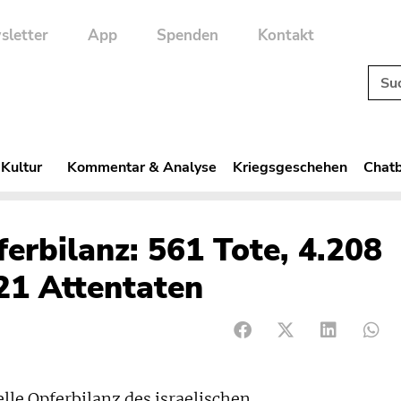
sletter
App
Spenden
Kontakt
 Kultur
Kommentar & Analyse
Kriegsgeschehen
Chatb
erbilanz: 561 Tote, 4.208
421 Attentaten
le Opferbilanz des israelischen