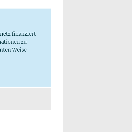
lnetz finanziert
mationen zu
hnten Weise