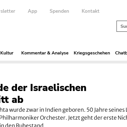
sletter
App
Spenden
Kontakt
 Kultur
Kommentar & Analyse
Kriegsgeschehen
Chatb
e der Israelischen
tt ab
ta wurde zwar in Indien geboren. 50 Jahre seines
Philharmoniker Orchester. Jetzt geht der erste Nic
, in den Ruhestand.