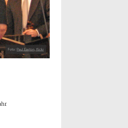
Foto:
Paul Easton, flickr
ahr