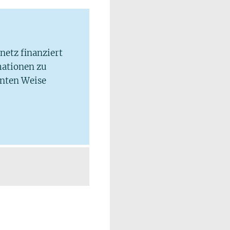
lnetz finanziert
mationen zu
hnten Weise