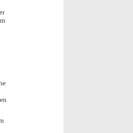
er
em
ihe
ten
mm