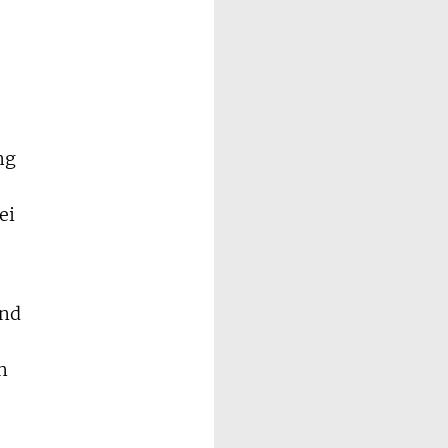
ng
ei
und
n