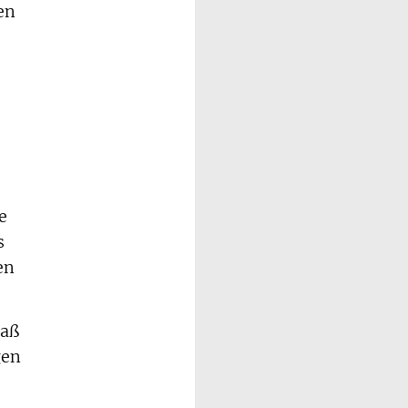
en
e
s
en
daß
gen