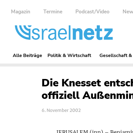
Magazin
Termine
Podcast/Video
New
Alle Beiträge
Politik & Wirtschaft
Gesellschaft &
Die Knesset entsc
offiziell Außenmin
6. November 2002
JERUSALEM (inn) – Benjamin N