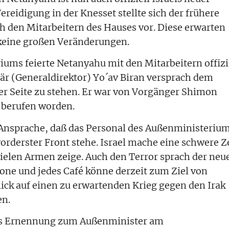
reidigung in der Knesset stellte sich der frühere
 den Mitarbeitern des Hauses vor. Diese erwarten
keine großen Veränderungen.
ums feierte Netanyahu mit den Mitarbeitern offizi
tär (Generaldirektor) Yo´av Biran versprach dem
ner Seite zu stehen. Er war von Vorgänger Shimon
t berufen worden.
 Ansprache, daß das Personal des Außenministeriu
orderster Front stehe. Israel mache eine schwere Z
vielen Armen zeige. Auch den Terror sprach der neu
one und jedes Café könne derzeit zum Ziel von
ck auf einen zu erwartenden Krieg gegen den Irak
en.
us Ernennung zum Außenminister am