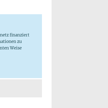
lnetz finanziert
mationen zu
hnten Weise