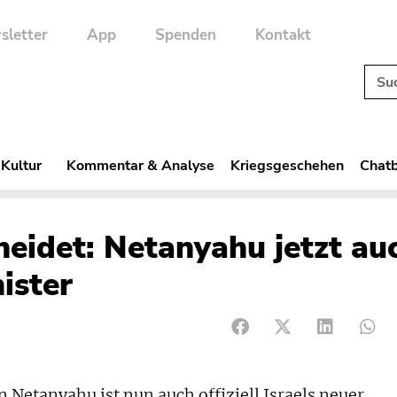
sletter
App
Spenden
Kontakt
 Kultur
Kommentar & Analyse
Kriegsgeschehen
Chatb
heidet: Netanyahu jetzt au
ister
etanyahu ist nun auch offiziell Israels neuer