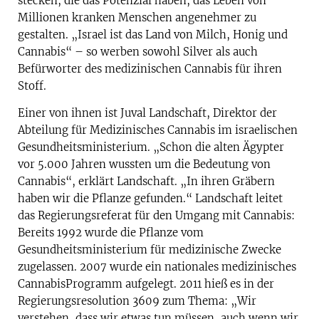
stecken, die das Potenzial haben, das Leben von
Millionen kranken Menschen angenehmer zu
gestalten. „Israel ist das Land von Milch, Honig und
Cannabis“ – so werben sowohl Silver als auch
Befürworter des medizinischen Cannabis für ihren
Stoff.
Einer von ihnen ist Juval Landschaft, Direktor der
Abteilung für Medizinisches Cannabis im israelischen
Gesundheitsministerium. „Schon die alten Ägypter
vor 5.000 Jahren wussten um die Bedeutung von
Cannabis“, erklärt Landschaft. „In ihren Gräbern
haben wir die Pflanze gefunden.“ Landschaft leitet
das Regierungsreferat für den Umgang mit Cannabis:
Bereits 1992 wurde die Pflanze vom
Gesundheitsministerium für medizinische Zwecke
zugelassen. 2007 wurde ein nationales medizinisches
Cannabis­Programm aufgelegt. 2011 hieß es in der
Regierungsresolution 3609 zum Thema: „Wir
verstehen, dass wir etwas tun müssen, auch wenn wir