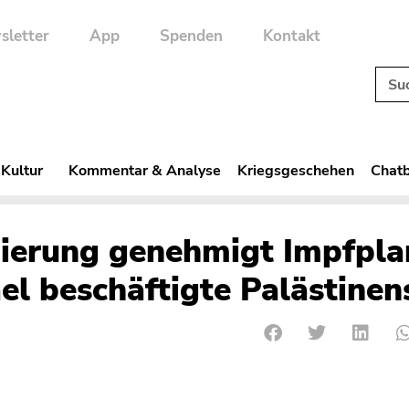
sletter
App
Spenden
Kontakt
 Kultur
Kommentar & Analyse
Kriegsgeschehen
Chatb
gierung genehmigt Impfpla
ael beschäftigte Palästinen