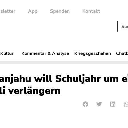
sletter
App
Spenden
Kontakt
 Kultur
Kommentar & Analyse
Kriegsgeschehen
Chatb
anjahu will Schuljahr um e
li verlängern