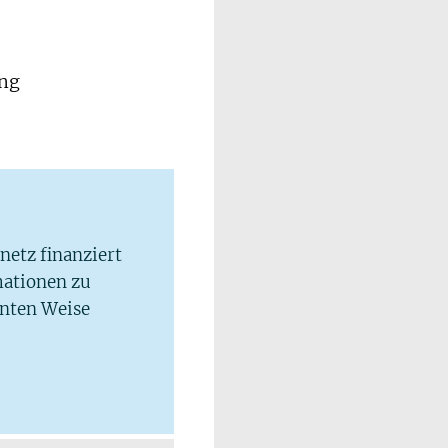
ung
lnetz finanziert
mationen zu
hnten Weise