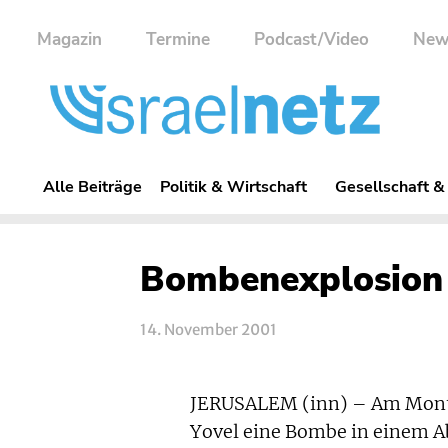
Magazin
Termine
Podcast/Video
New
Alle Beiträge
Politik & Wirtschaft
Gesellschaft &
Bombenexplosion i
14. November 2001
JERUSALEM (inn) – Am Montag
Yovel eine Bombe in einem Ab