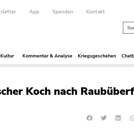
sletter
App
Spenden
Kontakt
 Kultur
Kommentar & Analyse
Kriegsgeschehen
Chatb
scher Koch nach Raubüberf