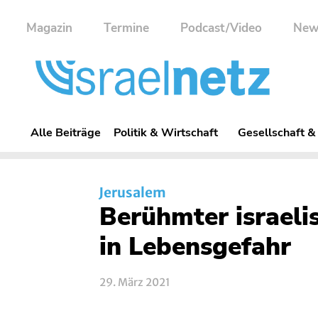
Magazin
Termine
Podcast/Video
New
Alle Beiträge
Politik & Wirtschaft
Gesellschaft &
Jerusalem
Berühmter israeli
in Lebensgefahr
29. März 2021