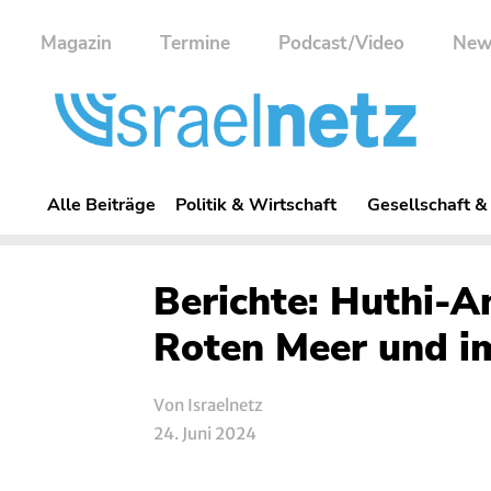
Magazin
Termine
Podcast/Video
New
Alle Beiträge
Politik & Wirtschaft
Gesellschaft &
Berichte: Huthi-An
Roten Meer und i
Von Israelnetz
24. Juni 2024