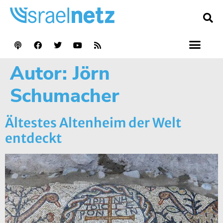
Autor:
Jörn
Schumacher
Ältestes Altenheim der Welt
entdeckt