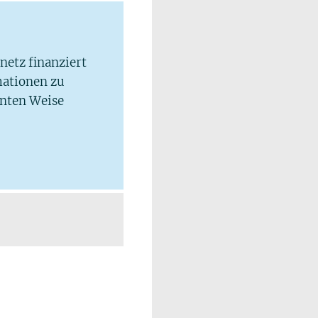
lnetz finanziert
mationen zu
hnten Weise