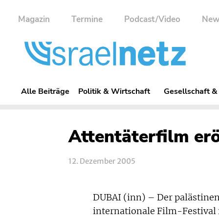
Magazin
Termine
Podcast/Video
New
Alle Beiträge
Politik & Wirtschaft
Gesellschaft &
Attentäterfilm erö
12. Dezember 2005
DUBAI (inn) – Der palästine
internationale Film-Festival 