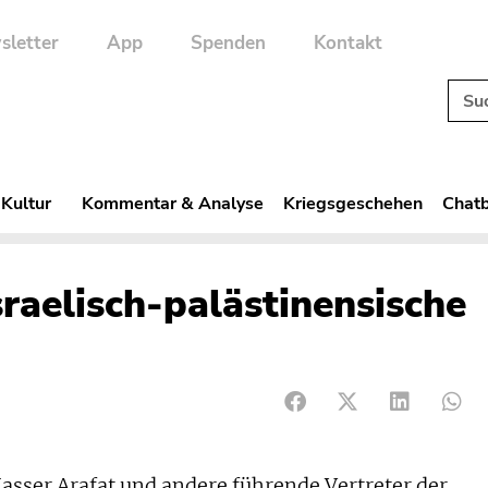
sletter
App
Spenden
Kontakt
 Kultur
Kommentar & Analyse
Kriegsgeschehen
Chatb
sraelisch-palästinensische
sser Arafat und andere führende Vertreter der