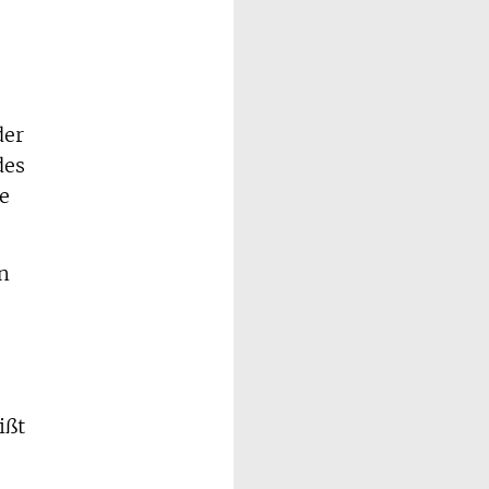
der
des
e
n
ißt