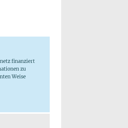
lnetz finanziert
mationen zu
hnten Weise