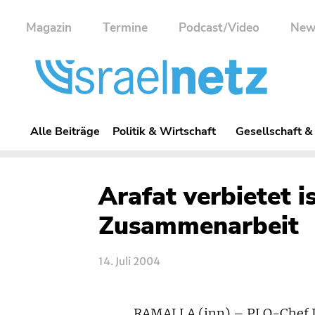
Magazin
Termine
Podcast/Video
New
Alle Beiträge
Politik & Wirtschaft
Gesellschaft &
Arafat verbietet i
Zusammenarbeit
14. Juli 2004
RAMALLA (inn) – PLO-Chef Ja