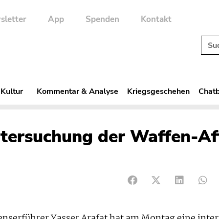
sletter
App
Spenden
Kontakt
 Kultur
Kommentar & Analyse
Kriegsgeschehen
Chatb
ntersuchung der Waffen-Af
nserführer Yasser Arafat hat am Montag eine inte