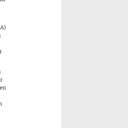
PA)
h
r
n
r
ten
n