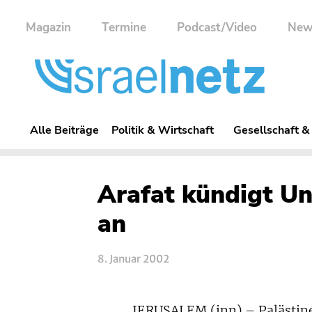
Magazin
Termine
Podcast/Video
New
Alle Beiträge
Politik & Wirtschaft
Gesellschaft &
Arafat kündigt U
an
8. Januar 2002
JERUSALEM (inn) – Palästine