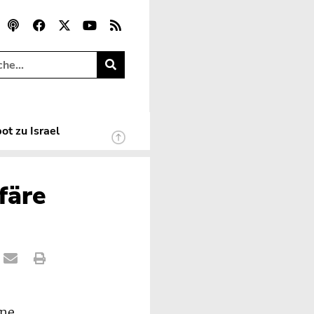
ot zu Israel
färe
rne