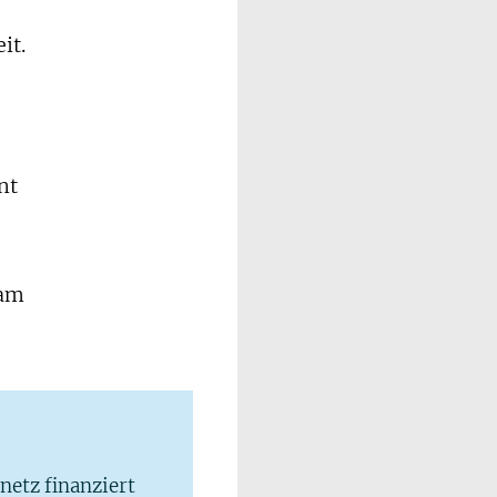
it.
nt
 am
lnetz finanziert