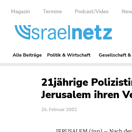
Magazin
Termine
Podcast/Video
New
Alle Beiträge
Politik & Wirtschaft
Gesellschaft &
21jährige Polizist
Jerusalem ihren V
26. Februar 2002
JERUSALEM (inn) – Nach dem b