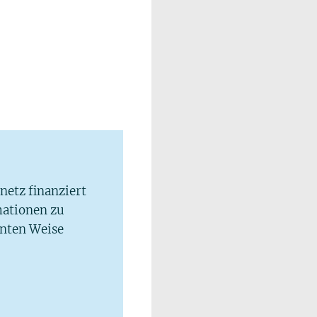
lnetz finanziert
mationen zu
hnten Weise