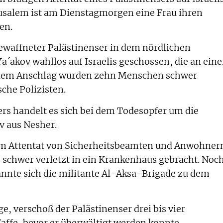
erusalem ist am Dienstagmorgen eine Frau ihren
en.
waffneter Palästinenser in dem nördlichen
a´akov wahllos auf Israelis geschossen, die an eine
i dem Anschlag wurden zehn Menschen schwer
sche Polizisten.
rs handelt es sich bei dem Todesopfer um die
iv aus Nesher.
em Attentat von Sicherheitsbeamten und Anwohner
 schwer verletzt in ein Krankenhaus gebracht. Noc
annte sich die militante Al-Aksa-Brigade zu dem
, verschoß der Palästinenser drei bis vier
ffe, bevor er überwältigt werden konnte.