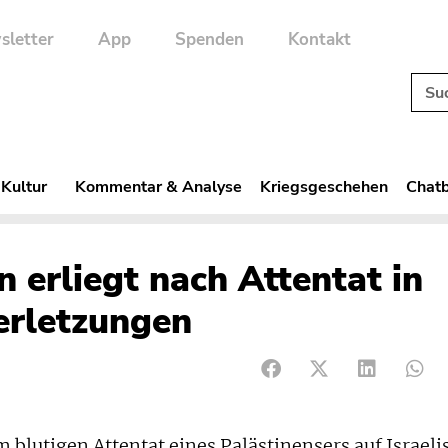
sletter
App
Spenden
Kontakt
 Kultur
Kommentar & Analyse
Kriegsgeschehen
Chatb
in erliegt nach Attentat in
erletzungen
lutigen Attentat eines Palästinensers auf Israeli