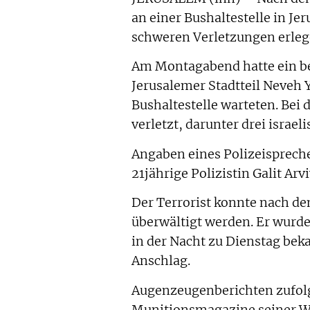
an einer Bushaltestelle in J
schweren Verletzungen erleg
Am Montagabend hatte ein be
Jerusalemer Stadtteil Neveh Y
Bushaltestelle warteten. Be
verletzt, darunter drei israeli
Angaben eines Polizeispreche
21jährige Polizistin Galit Arv
Der Terrorist konnte nach d
überwältigt werden. Er wurde
in der Nacht zu Dienstag bek
Anschlag.
Augenzeugenberichten zufolge
Munitionsmagazine seiner Wa