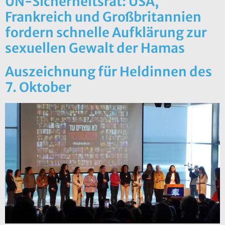
UN-Sicherheitsrat: USA,
Frankreich und Großbritannien
fordern schnelle Aufklärung zur
sexuellen Gewalt der Hamas
Auszeichnung für Heldinnen des
7. Oktober